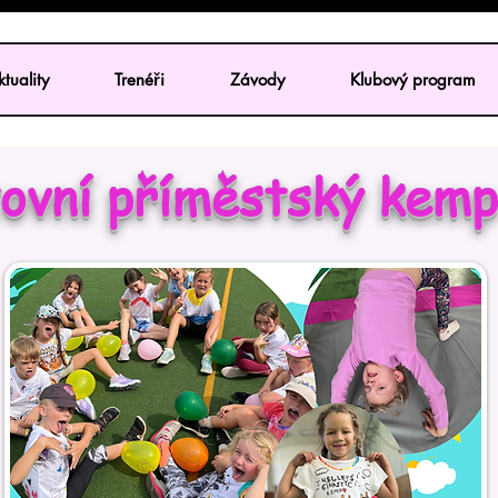
tuality
Trenéři
Závody
Klubový program
ovní příměstský kem