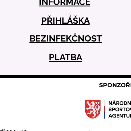
INFORMACE
PŘIHLÁŠKA
BEZINFEKČNOST
PLATBA
SPONZOŘ
é
h@gmail.com