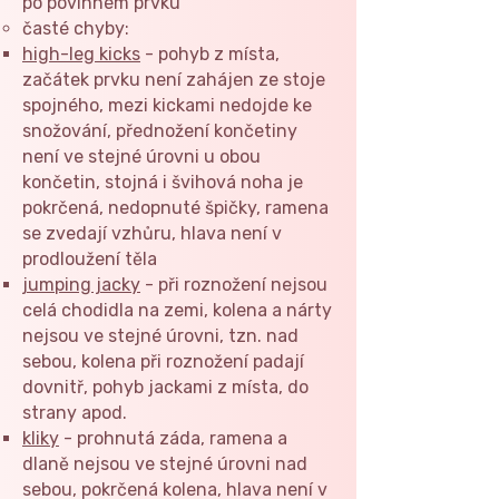
po povinném prvku
časté chyby:
high-leg kicks
- pohyb z místa,
začátek prvku není zahájen ze stoje
spojného, mezi kickami nedojde ke
snožování, přednožení končetiny
není ve stejné úrovni u obou
končetin, stojná i švihová noha je
pokrčená, nedopnuté špičky, ramena
se zvedají vzhůru, hlava není v
prodloužení těla
jumping jacky
- při roznožení nejsou
celá chodidla na zemi, kolena a nárty
nejsou ve stejné úrovni, tzn. nad
sebou, kolena při roznožení padají
dovnitř, pohyb jackami z místa, do
strany apod.
kliky
- prohnutá záda, ramena a
dlaně nejsou ve stejné úrovni nad
sebou, pokrčená kolena, hlava není v