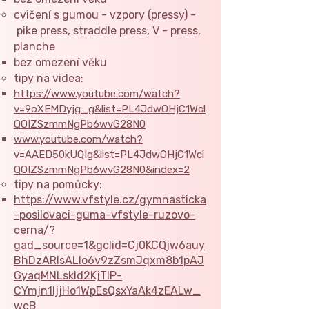
cvičení s gumou - vzpory (pressy) -
pike press, straddle press, V - press,
planche
bez omezení věku​
tipy na videa:
https://www.youtube.com/watch?
v=9oXEMDyjg_g&list=PL4JdwOHjC1Wcl
QOIZSzmmNgPb6wvG28N0
www.youtube.com/watch?
v=AAED50kUQIg&list=PL4JdwOHjC1Wcl
QOIZSzmmNgPb6wvG28N0&index=2
tipy na pomůcky:
https://www.vfstyle.cz/gymnasticka
-posilovaci-guma-vfstyle-ruzovo-
cerna/?
gad_source=1&gclid=Cj0KCQjw6auy
BhDzARIsALIo6v9zZsmJqxm8b1pAJ
GyaqMNLskId2KjTlP-
CYmjn1IjjHo1WpEsQsxYaAk4zEALw_
wcB​