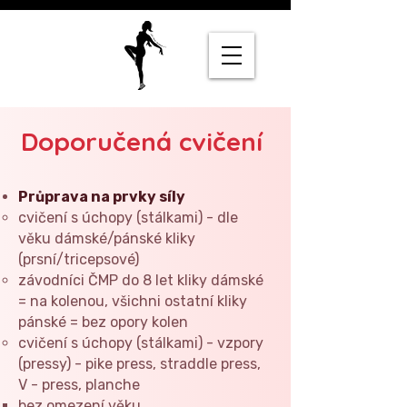
Doporučená cvičení
Průprava na prvky síly
cvičení s úchopy (stálkami) - dle
věku dámské/pánské kliky
(prsní/tricepsové)
závodníci ČMP do 8 let kliky dámské
= na kolenou, všichni ostatní kliky
pánské = bez opory kolen
cvičení s úchopy (stálkami) - vzpory
(pressy) - pike press, straddle press,
V - press, planche
bez omezení věku​