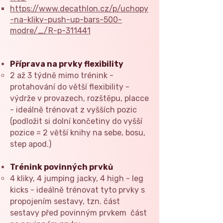
https://www.decathlon.cz/p/uchopy
-na-kliky-push-up-bars-500-
modre/_/R-p-311441
Příprava na prvky flexibility
​2 až 3 týdně mimo trénink -
protahování do větší flexibility -
výdrže v provazech, rozštěpu, placce
- ideálně trénovat z vyšších pozic
(podložit si dolní končetiny do vyšší
pozice = 2 větší knihy na sebe, bosu,
step apod.)
Trénink povinných prvků
4 kliky, 4 jumping jacky, 4 high - leg
kicks - ideálně trénovat tyto prvky s
propojením sestavy, tzn. část
sestavy před povinným prvkem část