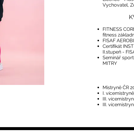
Vychovatel, Z
K
FITNESS CORE 
fitness základ
FISAF AEROB
Certifikát I
II.stupeň - FI
Seminář sport
MITRY
Mistryně ČR 
I. vícemistryn
III. vícemistry
III. vícemistr