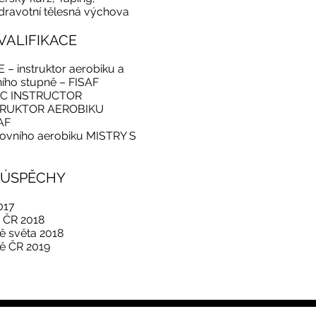
dravotní tělesná výchova
VALIFIKACE
– instruktor aerobiku a
ního stupně – FISAF
IC INSTRUCTOR
NSTRUKTOR AEROBIKU
SAF
ovního aerobiku MISTRY S
ÚSPĚCHY
2017
ě ČR 2018
ně světa 2018
yně ČR 2019