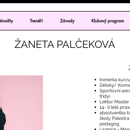
tuality
Trenéři
Závody
Klubový program
ŽANETA PALČEKOVÁ
trenérka kurz
Dětský/ Komer
Sportovní aer
třídy)
Lektor Master
14- ti letá pra
absolventka b
školy Palestra
pedagog
Licence - Masé