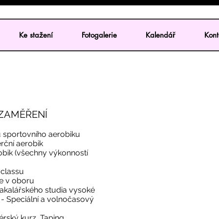
Ke stažení
Fotogalerie
Kalendář
Kont
ZAMĚŘENÍ
u sportovního aerobiku
ční aerobik
obik (všechny výkonností
 classu
xe v oboru
akalářského studia vysoké
 - Speciální a volnočasový
rský kurz, Taping,