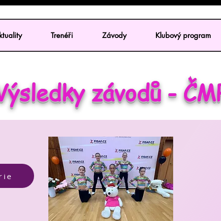
tuality
Trenéři
Závody
Klubový program
Výsledky závodů - ČM
rie