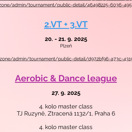
/v2/zone/admin/tournament/public-detail/46498225-6036-49
2.VT +
3.VT
20. - 21. 9. 2025
Plzeň
/v2/zone/admin/tournament/public-detail/d972bf96-a73c-43
Aerobic & Dance league
27. 9. 2025
4. kolo master class
TJ Ruzyně, Ztracená 1132/1, Praha 6
4. kolo master class