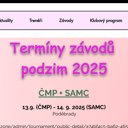
tuality
Trenéři
Závody
Klubový program
Termíny závodů
podzim 2025
ČMP + SAMC
13.9. (ČMP) - 14. 9. 2025 (SAMC)
Poděbrady
/v2/zone/admin/tournament/public-detail/a74bf4c5-ba62-46