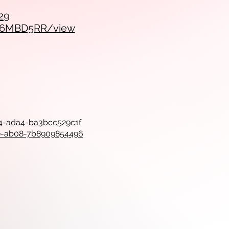
29
ad6MBD5RR/view
e4-ada4-ba3bcc529c1f
1e-ab08-7b8909854496