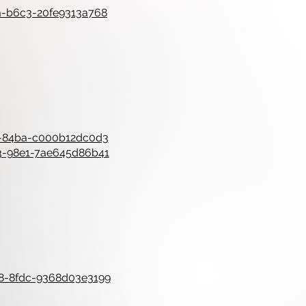
ea-b6c3-20fe9313a768
64-84ba-c000b12dc0d3
a3-98e1-7ae645d86b41
d8-8fdc-9368d03e3199