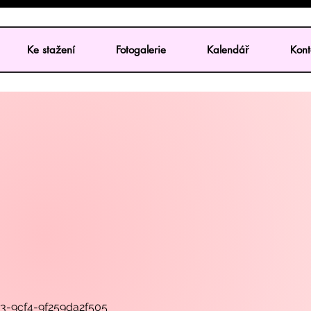
Ke stažení
Fotogalerie
Kalendář
Kont
53-9cf4-9f259da2f505