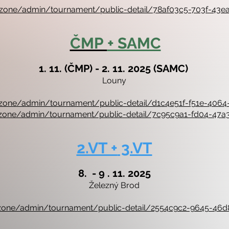
/v2/zone/admin/tournament/public-detail/78af03c5-703f-43
ČMP
+ SAMC
1. 11. (ČMP) - 2. 11. 2025 (SAMC)
Louny
/v2/zone/admin/tournament/public-detail/d1c4e51f-f51e-40
/v2/zone/admin/tournament/public-detail/7c95c9a1-fd04-47
2.VT +
3.VT
8. - 9 . 11. 2025
Železný Brod
/v2/zone/admin/tournament/public-detail/2554c9c2-9645-46