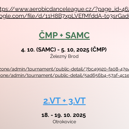
ttps://www.aerobicdanceleague.cz/?page_id=46
.google.com/file/d/11H8B7xpLVEfMfddA-to3srG
ČMP + SAMC
4. 10. (SAMC) - 5. 10, 2025 (ČMP)
Železný Brod
/v2/zone/admin/tournament/public-detail/7bc49920-fa08-47
v2/zone/admin/tournament/public-detail/5ad656b4-57af-4c
2.VT +
3.VT
18. - 19. 10. 2025
Otrokovice