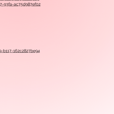
57-93fa-ac75d987ef02
19-b117-162c2827be94